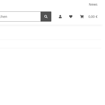
News
SSI DIGITALE KITS
EXTENDED RANGE
FREEDIVING
0,00 €