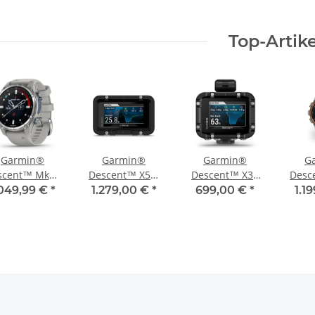
Top-Artike
Garmin®
Garmin®
Garmin®
G
scent™ Mk3 -
Descent™ X50i
Descent™ X30
Desc
m, Edelstahl
PREMIUM
Tauchcomputer
–
.049,99 €
*
1.279,00 €
*
699,00 €
*
1.1
mit grauem
TAUCHCOMPUTER
Gol
likonarmband
PVD-
Fre
Sili