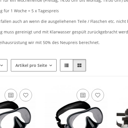
r für ein Wochenende (Freitag, 14.00 Uhr bis Montag, 19.00 Uhr) be
g für 1 Woche = 5 x Tagespreis
fallen auch an wenn die ausgeliehenen Teile / Flaschen etc. nicht
g muss gereinigt und mit Klarwasser gespült zurückgebracht werd
eihausrüstung wir mit 50% des Neupreis berechnet.
Artikel pro Seite