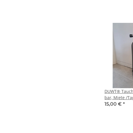
DUWT® Tauchfl
bar, Miete /Tag
Füllung
15,00 €
*