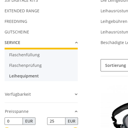
SSI DIGITALE KITS
Die Leihgebüh
EXTENDED RANGE
Leihausrüstun
FREEDIVING
Leihgebühren 
GUTSCHEINE
Leihausrüstun
SERVICE
Beschädigte L
Flaschenfüllung
Flaschenprüfung
Sortierung
Leihequipment
Verfügbarkeit
Preisspanne
EUR
EUR