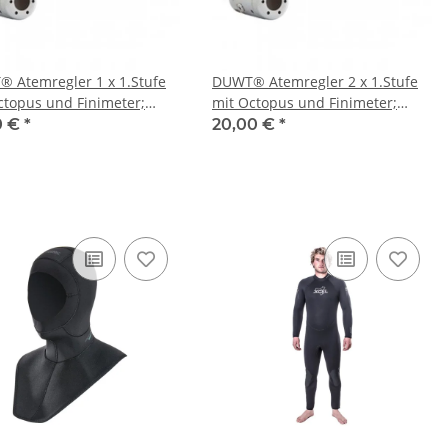
 Atemregler 1 x 1.Stufe
DUWT® Atemregler 2 x 1.Stufe
ctopus und Finimeter;
mit Octopus und Finimeter;
 / Tag
Miete / Tag
0 €
*
20,00 €
*