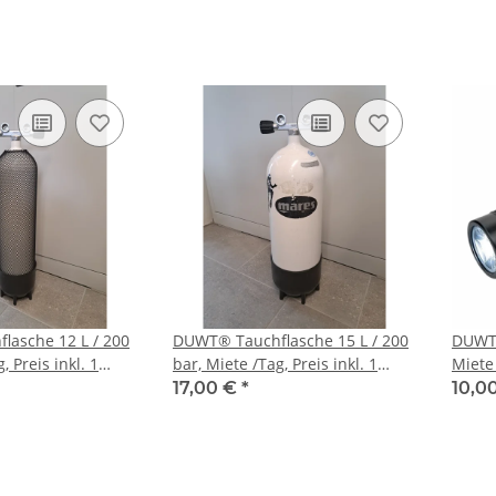
asche 12 L / 200
DUWT® Tauchflasche 15 L / 200
DUWT®
, Preis inkl. 1
bar, Miete /Tag, Preis inkl. 1
Miete
Füllung
17,00 €
*
10,0