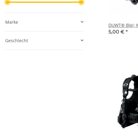
Marke
DUWT® Blei; M
5,00 €
*
Geschlecht