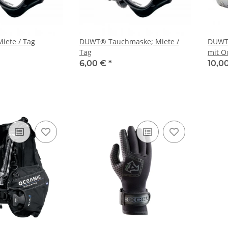
iete / Tag
DUWT® Tauchmaske; Miete /
DUWT®
Tag
mit O
Miete
6,00 €
*
10,0