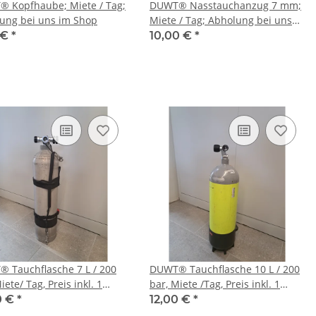
 Kopfhaube; Miete / Tag;
DUWT® Nasstauchanzug 7 mm;
ung bei uns im Shop
Miete / Tag; Abholung bei uns
im Shop
 €
*
10,00 €
*
 Tauchflasche 7 L / 200
DUWT® Tauchflasche 10 L / 200
iete/ Tag, Preis inkl. 1
bar, Miete /Tag, Preis inkl. 1
ng
Füllung
0 €
*
12,00 €
*