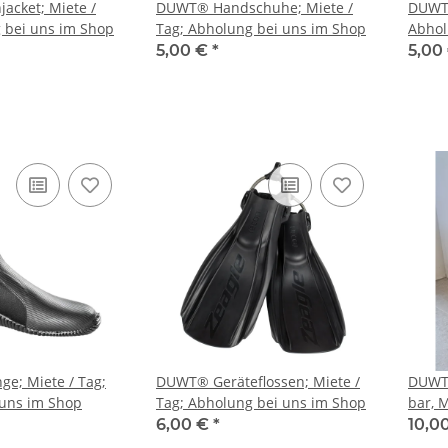
cket; Miete /
DUWT® Handschuhe; Miete /
DUWT®
 bei uns im Shop
Tag; Abholung bei uns im Shop
Abhol
5,00 €
*
5,00
e; Miete / Tag;
DUWT® Geräteflossen; Miete /
DUWT®
 uns im Shop
Tag; Abholung bei uns im Shop
bar, M
Füllu
6,00 €
*
10,0