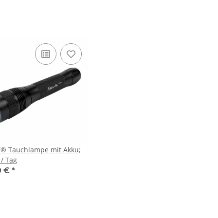
 Tauchlampe mit Akku;
 / Tag
0 €
*