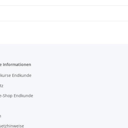
e Informationen
kurse Endkunde
tz
e-Shop Endkunde
m
setzhinweise