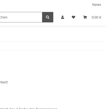
News
SSI DIGITALE KITS
EXTENDED RANGE
FREEDIVING
0,00 €
keit!