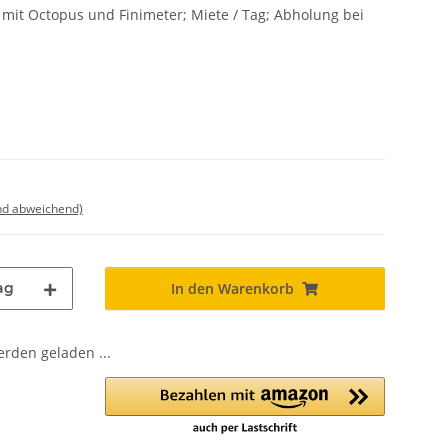
mit Octopus und Finimeter; Miete / Tag; Abholung bei
nd abweichend)
ag
In den Warenkorb
den geladen ...