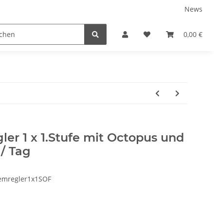
News
SSI DIGITALE KITS
EXTENDED RANGE
FREEDIVING
0,00 €
r 1 x 1.Stufe mit Octopus und
 / Tag
emregler1x1SOF